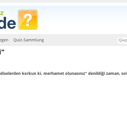
egen
Quiz-Sammlung
i"
iselerden korkun ki, merhamet olunasınız″ denildiği zaman, onla