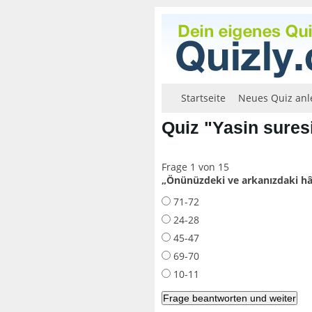
Startseite
Neues Quiz anl
Quiz "Yasin sures
Frage 1 von 15
„Önünüzdeki ve arkanızdaki hâd
71-72
24-28
45-47
69-70
10-11