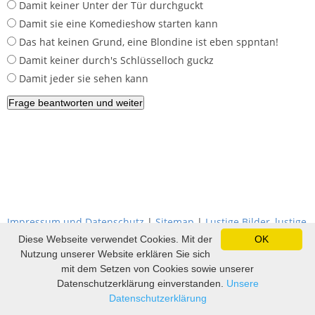
Damit keiner Unter der Tür durchguckt
Damit sie eine Komedieshow starten kann
Das hat keinen Grund, eine Blondine ist eben sppntan!
Damit keiner durch's Schlüsselloch guckz
Damit jeder sie sehen kann
Impressum und Datenschutz
|
Sitemap
|
Lustige Bilder, lustige
Videos und Witze
|
Witze
|
Sprüche
|
Fußball Tippspiel
Diese Webseite verwendet Cookies. Mit der
OK
Nutzung unserer Website erklären Sie sich
mit dem Setzen von Cookies sowie unserer
Datenschutzerklärung einverstanden.
Unsere
Datenschutzerklärung