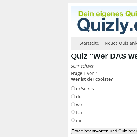
Startseite
Neues Quiz anl
Quiz "Wer DAS wei
Sehr schwer
Frage 1 von 1
Wer ist der coolste?
er/sie/es
du
wir
Ich
ihr