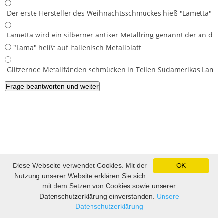
Der erste Hersteller des Weihnachtsschmuckes hieß "Lametta"
Lametta wird ein silberner antiker Metallring genannt der an 
"Lama" heißt auf italienisch Metallblatt
Glitzernde Metallfänden schmücken in Teilen Südamerikas Lama
Diese Webseite verwendet Cookies. Mit der
OK
Impressum und Datenschutz
|
Sitemap
|
Lustige Bilder, lustige
Nutzung unserer Website erklären Sie sich
Videos und Witze
|
Witze
|
Sprüche
|
Fußball Tippspiel
mit dem Setzen von Cookies sowie unserer
Datenschutzerklärung einverstanden.
Unsere
Datenschutzerklärung