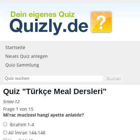
Startseite
Neues Quiz anlegen
Quiz-Sammlung
Quiz "Türkçe Meal Dersleri"
Sınav-12
Frage 1 von 15
Mi’rac mucizesi hangi ayette anlatılır?
İbrahim 1-4
Ali İmran 144-148