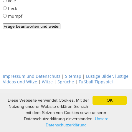
koje
heck
mumpf
Impressum und Datenschutz
|
Sitemap
|
Lustige Bilder, lustige
Videos und Witze
|
Witze
|
Sprüche
|
Fußball Tippspiel
Diese Webseite verwendet Cookies. Mit der
OK
Nutzung unserer Website erklären Sie sich
mit dem Setzen von Cookies sowie unserer
Datenschutzerklärung einverstanden.
Unsere
Datenschutzerklärung