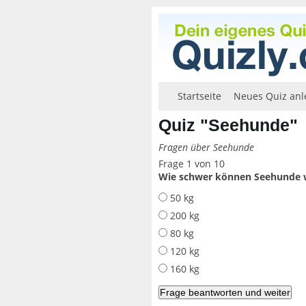
Startseite
Neues Quiz anl
Quiz "Seehunde"
Fragen über Seehunde
Frage 1 von 10
Wie schwer können Seehunde 
50 kg
200 kg
80 kg
120 kg
160 kg