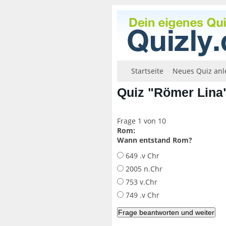
Startseite
Neues Quiz anl
Quiz "Römer Lina
Frage 1 von 10
Rom:
Wann entstand Rom?
649 .v Chr
2005 n.Chr
753 v.Chr
749 .v Chr