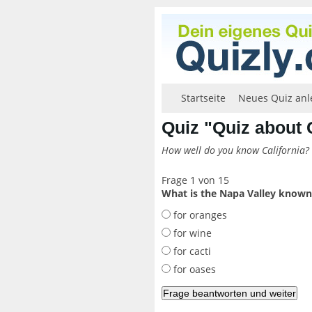
Startseite
Neues Quiz anl
Quiz "Quiz about C
How well do you know California?
Frage 1 von 15
What is the Napa Valley known
for oranges
for wine
for cacti
for oases