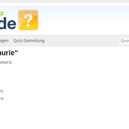
egen
Quiz-Sammlung
urie"
onurie.
ms
ms