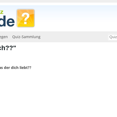
egen
Quiz-Sammlung
ich??"
s der dich liebt??