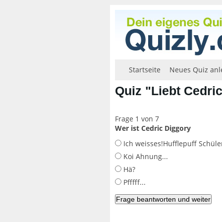
Startseite
Neues Quiz anl
Quiz "Liebt Cedri
Frage 1 von 7
Wer ist Cedric Diggory
Ich weisses!Hufflepuff Schüle
Koi Ahnung...
Hä?
Pfffff...