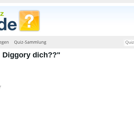
egen
Quiz-Sammlung
c Diggory dich??"
r