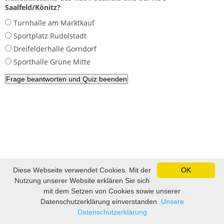
Saalfeld/Könitz?
Turnhalle am Marktkauf
Sportplatz Rudolstadt
Dreifelderhalle Gorndorf
Sporthalle Grüne Mitte
Impressum und Datenschutz
|
Sitemap
|
Lustige Bilder, lustige
Diese Webseite verwendet Cookies. Mit der
OK
Videos und Witze
|
Witze
|
Sprüche
|
Fußball Tippspiel
Nutzung unserer Website erklären Sie sich
mit dem Setzen von Cookies sowie unserer
Datenschutzerklärung einverstanden.
Unsere
Datenschutzerklärung