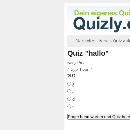
Startseite
Neues Quiz anl
Quiz "hallo"
wei gehts
Frage 1 von 1
test
g
a
d
s