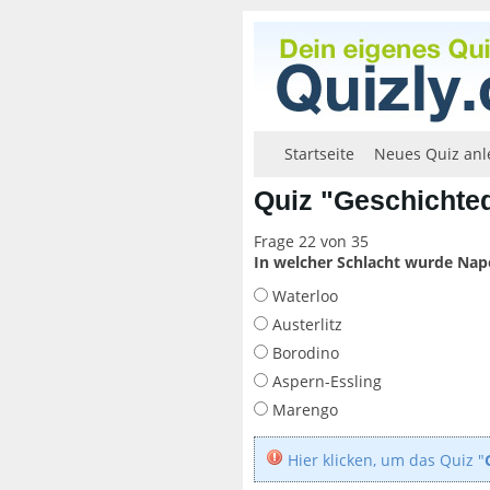
Startseite
Neues Quiz anl
Quiz "Geschichteq
Frage 22 von 35
In welcher Schlacht wurde Nap
Waterloo
Austerlitz
Borodino
Aspern-Essling
Marengo
Hier klicken, um das Quiz "