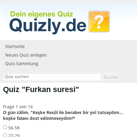
Startseite
Neues Quiz anlegen
Quiz-Sammlung
Quiz "Furkan suresi"
Frage 1 von 14
O gün zâlim, ″Keşke Resûl ile beraber bir yol tutsaydım…
keşke falanı dost edinmeseydim!*
56-58
27-29