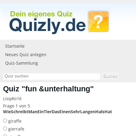
Startseite
Neues Quiz anlegen
Quiz-Sammlung
Quiz "fun &unterhaltung"
LissyKo16
Frage 1 von 5
WieSchreibtManEinTierDasEinenSehrLangenHalsHat
giraffe
gierrafe