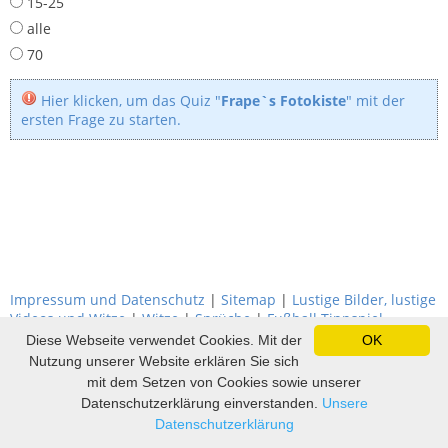
15-25
alle
70
Hier klicken, um das Quiz "
Frape`s Fotokiste
" mit der
ersten Frage zu starten.
Impressum und Datenschutz
|
Sitemap
|
Lustige Bilder, lustige
Videos und Witze
|
Witze
|
Sprüche
|
Fußball Tippspiel
Diese Webseite verwendet Cookies. Mit der
OK
Nutzung unserer Website erklären Sie sich
mit dem Setzen von Cookies sowie unserer
Datenschutzerklärung einverstanden.
Unsere
Datenschutzerklärung