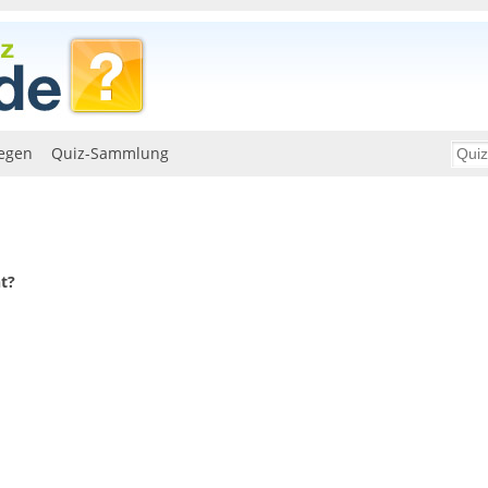
egen
Quiz-Sammlung
t?