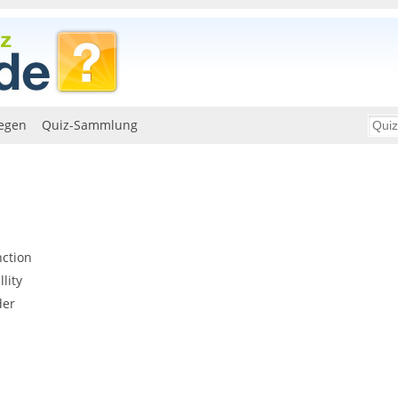
egen
Quiz-Sammlung
nction
lity
der