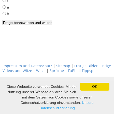
c
e
b
Impressum und Datenschutz
|
Sitemap
|
Lustige Bilder, lustige
Videos und Witze
|
Witze
|
Sprüche
|
Fußball Tippspiel
Diese Webseite verwendet Cookies. Mit der
OK
Nutzung unserer Website erklären Sie sich
mit dem Setzen von Cookies sowie unserer
Datenschutzerklärung einverstanden.
Unsere
Datenschutzerklärung