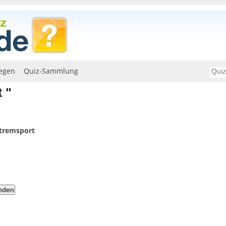
egen
Quiz-Sammlung
 "
tremsport