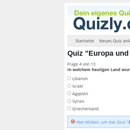
Startseite
Neues Quiz anl
Quiz "Europa und
Frage 4 von 13
In welchem heutigen Land wur
Libanon
Israel
Ägypten
Syrien
Griechenland
Hier klicken, um das Quiz "