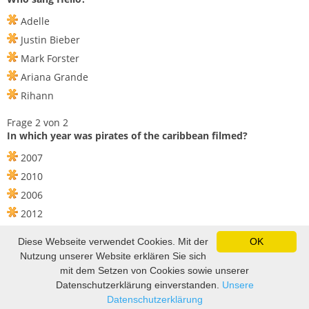
Adelle
Justin Bieber
Mark Forster
Ariana Grande
Rihann
Frage 2 von 2
In which year was pirates of the caribbean filmed?
2007
2010
2006
2012
2006
Diese Webseite verwendet Cookies. Mit der
OK
Nutzung unserer Website erklären Sie sich
mit dem Setzen von Cookies sowie unserer
Impressum und Datenschutz
|
Sitemap
|
Lustige Bilder, lustige
Datenschutzerklärung einverstanden.
Unsere
Videos und Witze
|
Witze
|
Sprüche
|
Fußball Tippspiel
Datenschutzerklärung