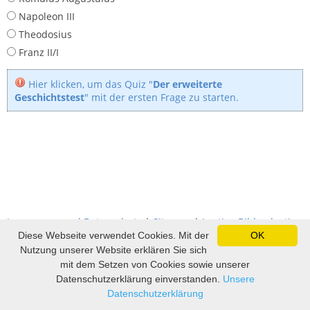
Napoleon III
Theodosius
Franz II/I
Hier klicken, um das Quiz "
Der erweiterte
Geschichtstest
" mit der ersten Frage zu starten.
Impressum und Datenschutz
|
Sitemap
|
Lustige Bilder, lustige
Videos und Witze
|
Witze
|
Sprüche
|
Fußball Tippspiel
Diese Webseite verwendet Cookies. Mit der
OK
Nutzung unserer Website erklären Sie sich
mit dem Setzen von Cookies sowie unserer
Datenschutzerklärung einverstanden.
Unsere
Datenschutzerklärung