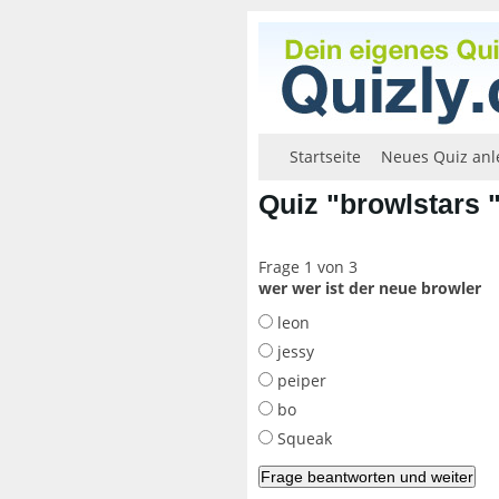
Startseite
Neues Quiz anl
Quiz "browlstars 
Frage 1 von 3
wer wer ist der neue browler
leon
jessy
peiper
bo
Squeak