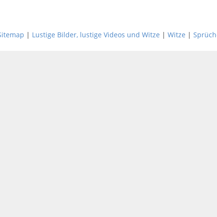
Sitemap
|
Lustige Bilder, lustige Videos und Witze
|
Witze
|
Sprüch