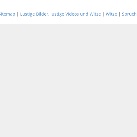
Sitemap
|
Lustige Bilder, lustige Videos und Witze
|
Witze
|
Sprüch