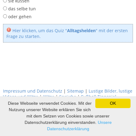
sie küssen
das selbe tun
oder gehen
Hier klicken, um das Quiz "
Alltagshelden
" mit der ersten
Frage zu starten.
Impressum und Datenschutz
|
Sitemap
|
Lustige Bilder, lustige
Videos und Witze
|
Witze
|
Sprüche
|
Fußball Tippspiel
Diese Webseite verwendet Cookies. Mit der
OK
Nutzung unserer Website erklären Sie sich
mit dem Setzen von Cookies sowie unserer
Datenschutzerklärung einverstanden.
Unsere
Datenschutzerklärung