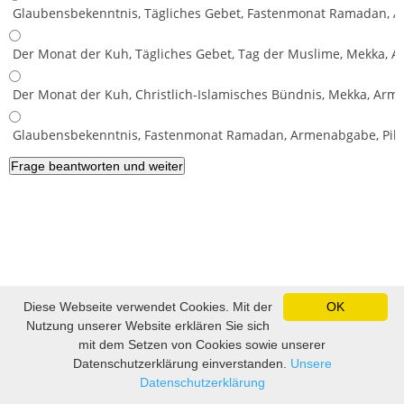
Glaubensbekenntnis, Tägliches Gebet, Fastenmonat Ramadan, A
Der Monat der Kuh, Tägliches Gebet, Tag der Muslime, Mekka,
Der Monat der Kuh, Christlich-Islamisches Bündnis, Mekka, Arme
Glaubensbekenntnis, Fastenmonat Ramadan, Armenabgabe, Pilge
Diese Webseite verwendet Cookies. Mit der
OK
Impressum und Datenschutz
|
Sitemap
|
Lustige Bilder, lustige
Nutzung unserer Website erklären Sie sich
Videos und Witze
|
Witze
|
Sprüche
|
Fußball Tippspiel
mit dem Setzen von Cookies sowie unserer
Datenschutzerklärung einverstanden.
Unsere
Datenschutzerklärung